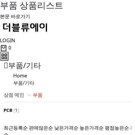
부품 상품리스트
본문 바로가기
LOGIN
0
부품/기타
Home
부품/기타
상점 메인
부품
PCB
[
1
]
최근등록순
판매많은순
낮은가격순
높은가격순
평점높은순
후